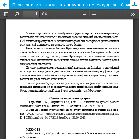
Перспективи застосування штучного інтелекту до розв’язання завдань аналізу розмов поліцейськими структурами