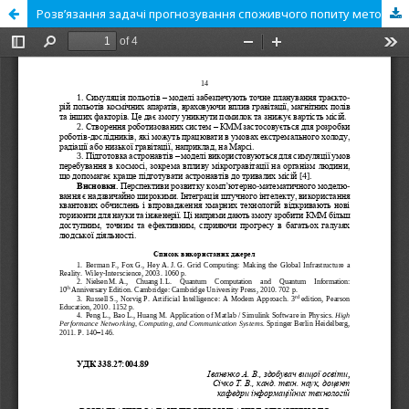
Розв’язання задачі прогнозування споживчого попиту методами штучного інтелекту