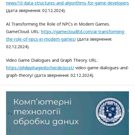
news/10-data-structures-and-algorithms-for-game-developers
(дата звернення: 02.12.2024).
AI Transforming the Role of NPCs in Modern Games.
GameCloud. URL:
https://gamecloudltd.com/ai-transforming-
the-role-of-npcs-in-modern-games/
(дата звернення:
02.12.2024).
Video Game Dialogues and Graph Theory. URL:
https://philipphagenlocher.de/post/
video-game-dialogues-and-
graph-theory/ (дата звернення: 02.12.2024).