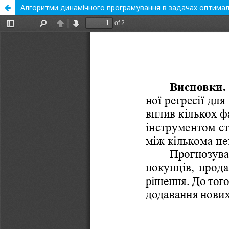
Алгоритми динамічного програмування в задачах оптима