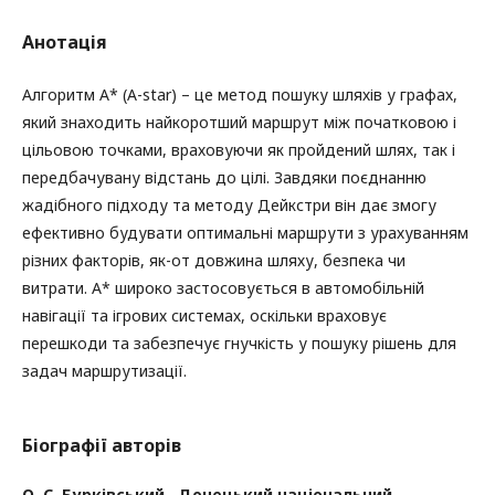
Анотація
Алгоритм A* (A-star) – це метод пошуку шляхів у графах,
який знаходить найкоротший маршрут між початковою і
цільовою точками, враховуючи як пройдений шлях, так і
передбачувану відстань до цілі. Завдяки поєднанню
жадібного підходу та методу Дейкстри він дає змогу
ефективно будувати оптимальні маршрути з урахуванням
різних факторів, як-от довжина шляху, безпека чи
витрати. A* широко застосовується в автомобільній
навігації та ігрових системах, оскільки враховує
перешкоди та забезпечує гнучкість у пошуку рішень для
задач маршрутизації.
Біографії авторів
О. С. Бурківський ,
Донецький національний