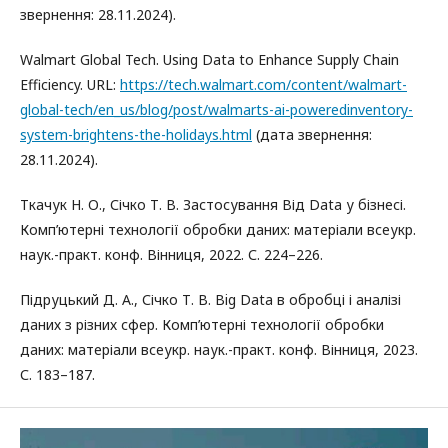
звернення: 28.11.2024).
Walmart Global Tech. Using Data to Enhance Supply Chain
Efficiency. URL:
https://tech.walmart.com/content/walmart-
global-tech/en_us/blog/post/walmarts-ai-poweredinventory-
system-brightens-the-holidays.html
(дата звернення:
28.11.2024).
Ткачук Н. О., Січко Т. В. Застосування Від Data у бізнесі.
Комп’ютерні технології обробки даних: матеріали всеукр.
наук.-практ. конф. Вінниця, 2022. С. 224–226.
Підруцький Д. А., Січко Т. В. Big Data в обробці і аналізі
даних з різних сфер. Комп’ютерні технології обробки
даних: матеріали всеукр. наук.-практ. конф. Вінниця, 2023.
С. 183–187.