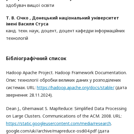
здобувач вищої освіти
Т. В. Січко ,
Донецький національний університет
імені Василя Стуса
канд. техн. наук, доцент, доцент кафедри інформаційних
технологій
Бібліографічний список
Hadoop Apache Project. Hadoop Framework Documentation.
Опис технології обробки великих даних у розподілених
системах. URL:
https://hadoop.apache.org/docs/stable/
(дата
звернення: 28.11.2024).
Dean J., Ghemawat S. MapReduce: Simplified Data Processing
on Large Clusters. Communications of the ACM. 2008. URL:
https://static.googleusercontent.com/media/research
.
google.com/uk//archive/mapreduce-osdi04.pdf (дата