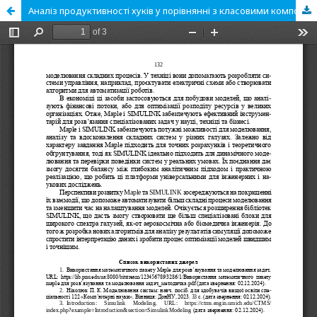
Аналіз продуктивності хуків у порівнянні з класовими компонентами