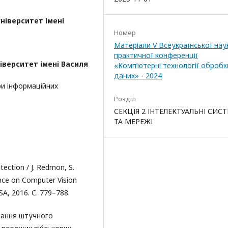
ніверситет імені
Номер
Матеріали V Всеукраїнської нау
практичної конференції
верситет імені Василя
«Комп’ютерні технології обробк
даних» - 2024
ри інформаційних
Розділ
СЕКЦІЯ 2 ІНТЕЛЕКТУАЛЬНІ СИС
ТА МЕРЕЖІ
ection / J. Redmon, S.
rence on Computer Vision
SA, 2016. С. 779–788.
стання штучного