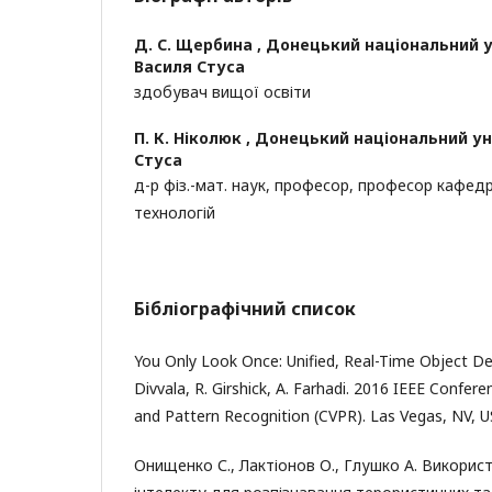
Д. С. Щербина ,
Донецький національний у
Василя Стуса
здобувач вищої освіти
П. К. Ніколюк ,
Донецький національний уні
Стуса
д-р фіз.-мат. наук, професор, професор кафед
технологій
Бібліографічний список
You Only Look Once: Unified, Real-Time Object Det
Divvala, R. Girshick, A. Farhadi. 2016 IEEE Confe
and Pattern Recognition (CVPR). Las Vegas, NV, U
Онищенко С., Лактіонов О., Глушко А. Викори