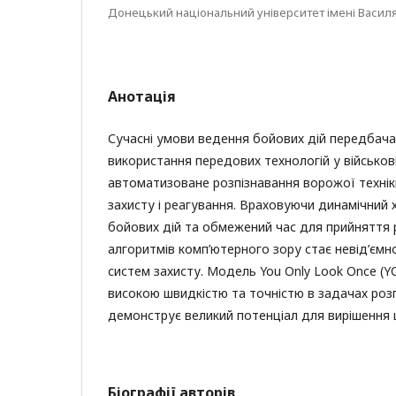
Донецький національний університет імені Василя
Анотація
Сучасні умови ведення бойових дій передбача
використання передових технологій у військові
автоматизоване розпізнавання ворожої техні
захисту і реагування. Враховуючи динамічний 
бойових дій та обмежений час для прийняття 
алгоритмів комп’ютерного зору стає невід’єм
систем захисту. Модель You Only Look Once (
високою швидкістю та точністю в задачах розпі
демонструє великий потенціал для вирішення ц
Біографії авторів