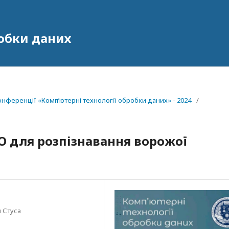
робки даних
онференції «Комп’ютерні технології обробки даних» - 2024
/
O для розпізнавання ворожої
 Стуса