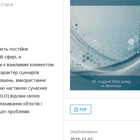
 Стуса
ють постійне
й сфері, а
ки є важливим елементом
характер сценаріїв
рішень, використання
ною частиною сучасних
YOLO) відома своєю
знавання об’єктів і
PDF
ієї проблеми.
Опубліковано
2025-11-01