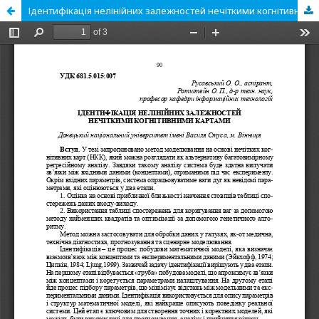
Ідентифікація нелінійних залежностей нечіткими когнітивними картами